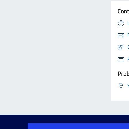
Cont
Prob