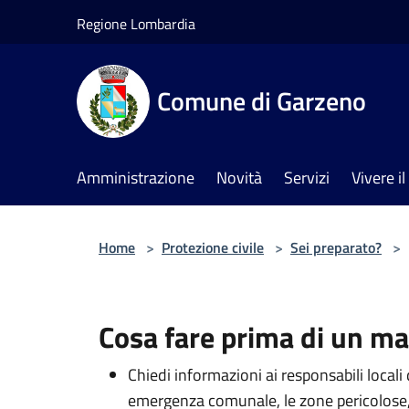
Salta al contenuto principale
Regione Lombardia
Comune di Garzeno
Amministrazione
Novità
Servizi
Vivere 
Home
>
Protezione civile
>
Sei preparato?
>
Cosa fare prima di un m
Chiedi informazioni ai responsabili locali 
emergenza comunale, le zone pericolose, l