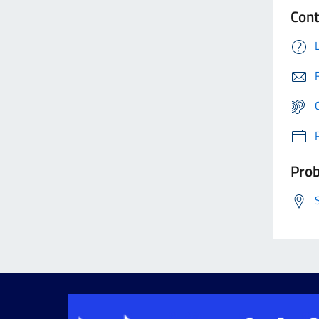
Cont
Prob