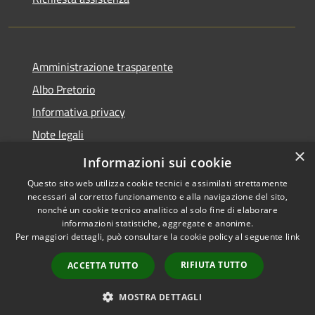
Amministrazione trasparente
Albo Pretorio
Informativa privacy
Note legali
×
Dichiarazione di accessibilità
Informazioni sui cookie
Questo sito web utilizza cookie tecnici e assimilati strettamente
necessari al corretto funzionamento e alla navigazione del sito,
nonché un cookie tecnico analitico al solo fine di elaborare
informazioni statistiche, aggregate e anonime.
RSS
Copyright © 2026 • Comune di
Per maggiori dettagli, può consultare la cookie policy al seguente
link
Accessibilità
Garzeno • Powered by
Privacy
Municipium
Accesso
•
RIFIUTA TUTTO
ACCETTA TUTTO
Cookie
redazione
Mappa del sito
MOSTRA DETTAGLI