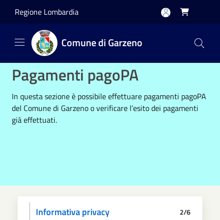
Salta al contenuto principale
Regione Lombardia

Comune di Garzeno
Pagamenti pagoPA
In questa sezione è possibile effettuare pagamenti pagoPA
del Comune di Garzeno o verificare l’esito dei pagamenti
già effettuati.
Informativa privacy
2/6
Scegli il pagamento
Dati anagrafici
Paga
Riepilogo