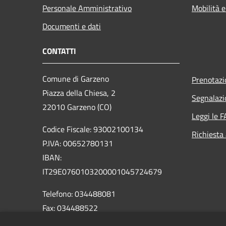
Personale Amministrativo
Mobilità e
Documenti e dati
CONTATTI
Comune di Garzeno
Prenotaz
Piazza della Chiesa, 2
Segnalazi
22010 Garzeno (CO)
Leggi le 
Codice Fiscale: 93002100134
Richiesta
P.IVA: 00652780131
IBAN:
IT29E0760103200001045724679
Telefono: 034488081
Fax: 034488522
Email: info@comune.garzeno.co.it