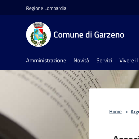
Salta al contenuto principale
Regione Lombardia
Comune di Garzeno
Amministrazione
Novità
Servizi
Vivere 
Home
>
Arg