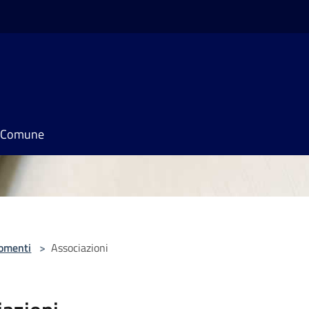
il Comune
omenti
>
Associazioni