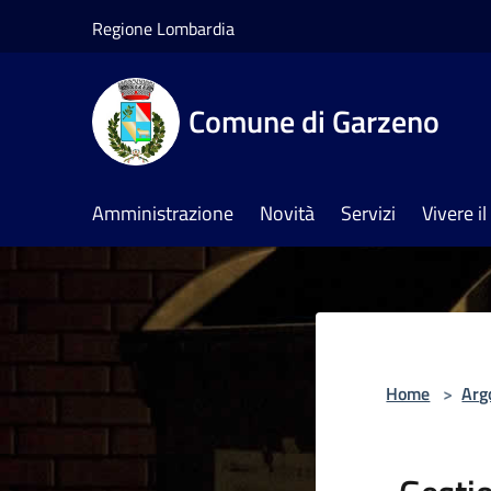
Salta al contenuto principale
Regione Lombardia
Comune di Garzeno
Amministrazione
Novità
Servizi
Vivere 
Home
>
Arg