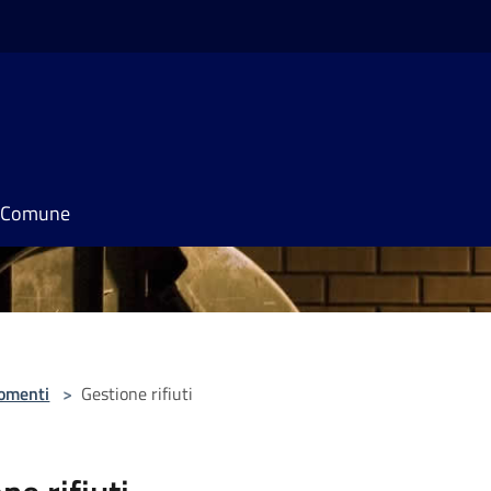
il Comune
omenti
>
Gestione rifiuti