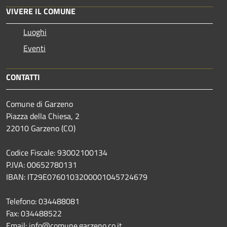
VIVERE IL COMUNE
Luoghi
Eventi
CONTATTI
Comune di Garzeno
Piazza della Chiesa, 2
22010 Garzeno (CO)
Codice Fiscale: 93002100134
P.IVA: 00652780131
IBAN: IT29E0760103200001045724679
Telefono: 034488081
Fax: 034488522
Email: info@comune.garzeno.co.it