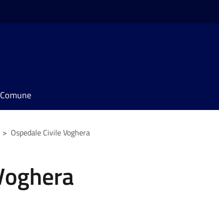
il Comune
>
Ospedale Civile Voghera
 Voghera