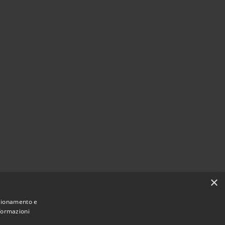
×
nzionamento e
nformazioni