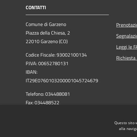
CONTATTI
Comune di Garzeno
Prenotaz
Piazza della Chiesa, 2
Segnalazi
22010 Garzeno (CO)
Leggi le 
Codice Fiscale: 93002100134
Richiesta
P.IVA: 00652780131
IBAN:
IT29E0760103200001045724679
Telefono: 034488081
Fax: 034488522
Email: info@comune.garzeno.co.it
PEC:
Questo sito 
comune.garzeno@pec.regione.lombardia.it
alla navig