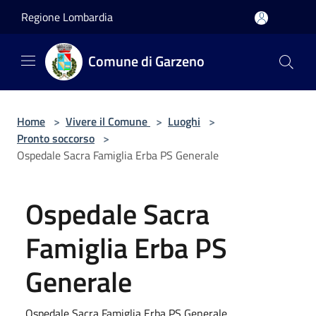
Salta al contenuto principale
Regione Lombardia
Comune di Garzeno
Home
>
Vivere il Comune
>
Luoghi
>
Pronto soccorso
>
Ospedale Sacra Famiglia Erba PS Generale
Ospedale Sacra
Famiglia Erba PS
Generale
Ospedale Sacra Famiglia Erba PS Generale