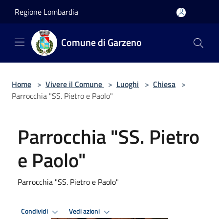
Salta al contenuto principale
Regione Lombardia
Comune di Garzeno
Home
>
Vivere il Comune
>
Luoghi
>
Chiesa
>
Parrocchia "SS. Pietro e Paolo"
Parrocchia "SS. Pietro
e Paolo"
Parrocchia "SS. Pietro e Paolo"
Condividi
Vedi azioni