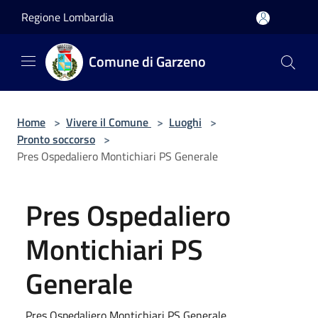
Salta al contenuto principale
Regione Lombardia
Comune di Garzeno
Home
>
Vivere il Comune
>
Luoghi
>
Pronto soccorso
>
Pres Ospedaliero Montichiari PS Generale
Pres Ospedaliero
Montichiari PS
Generale
Pres Ospedaliero Montichiari PS Generale