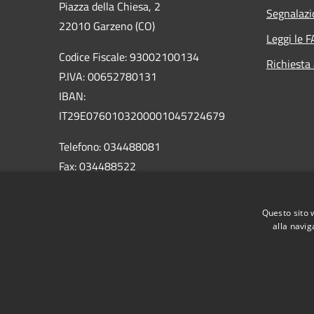
Piazza della Chiesa, 2
Segnalazi
22010 Garzeno (CO)
Leggi le 
Codice Fiscale: 93002100134
Richiesta
P.IVA: 00652780131
IBAN:
IT29E0760103200001045724679
Telefono: 034488081
Fax: 034488522
Email: info@comune.garzeno.co.it
PEC:
Questo sito 
comune.garzeno@pec.regione.lombardia.it
alla navig
RSS
Accessibilità
Privacy
Cookie
Mappa de