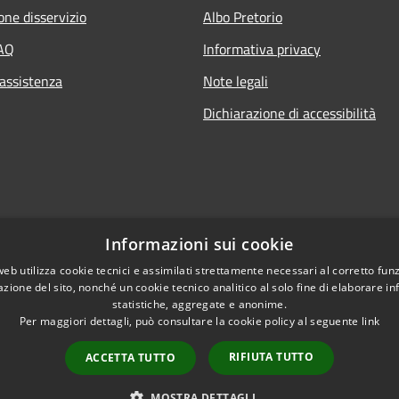
one disservizio
Albo Pretorio
FAQ
Informativa privacy
 assistenza
Note legali
Dichiarazione di accessibilità
Informazioni sui cookie
web utilizza cookie tecnici e assimilati strettamente necessari al corretto fu
azione del sito, nonché un cookie tecnico analitico al solo fine di elaborare i
statistiche, aggregate e anonime.
Per maggiori dettagli, può consultare la cookie policy al seguente
link
RIFIUTA TUTTO
ACCETTA TUTTO
l sito
Copyright © 2026 • Comune d
MOSTRA DETTAGLI