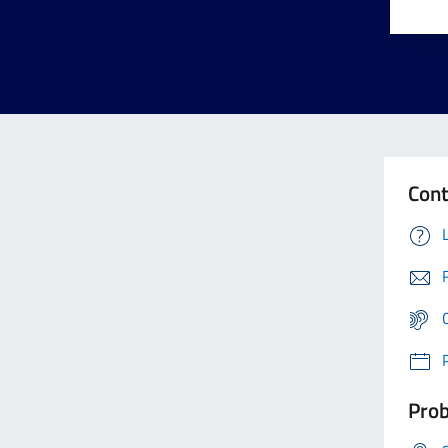
Cont
Prob