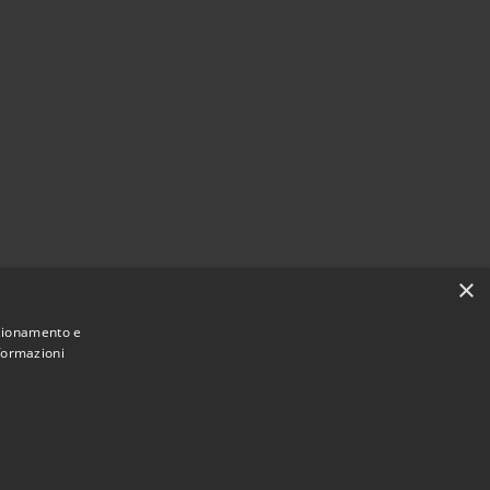
×
nzionamento e
nformazioni
Municipium
Accesso redazione
i Garzeno • Powered by
•